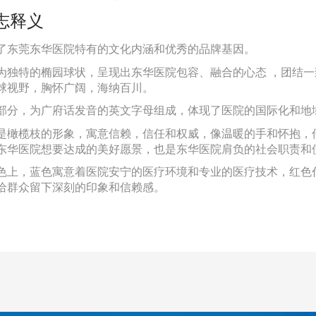
志释义
了东莞东华医院特有的文化内涵和优秀的品牌基因。
为独特的椭园球状，呈现出东华医院包容、融合的心态 ，团结
球视野，胸怀广阔，海纳百川。
部分，为广府话发音的英文字母组成，体现了医院的国际化和地
是橄榄枝的形象，寓意信赖，信任和权威，像温暖的手和怀抱，传
东华医院想要达成的美好愿景，也是东华医院肩负的社会职责和
色上，蓝色寓意着医院安宁的医疗环境和专业的医疗技术，红色
给群众留
下深刻的印象和信赖感。