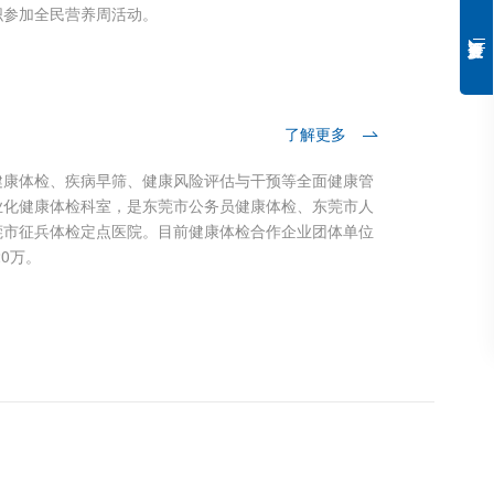
织参加全民营养周活动。
特
胆
病
成
了解更多
健康体检、疾病早筛、健康风险评估与干预等全面健康管
业化健康体检科室，是东莞市公务员健康体检、东莞市人
莞市征兵体检定点医院。目前健康体检合作企业团体单位
20万。
肿
式
癌
癌