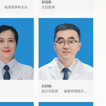
郭现辉
苏
临床营养科主任
主任医师
主
疫
刘同刚
吴
副主任医师
健康管理部主
主
任、名医门诊主任