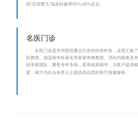
前“试管婴儿”临床妊娠率50%-60%左右。
名医门诊
名医门诊是东华医院重点打造的特色科室，这里汇集
民教授、感染病专科著名专家谢奇峰教授、消化内镜著名
的专家团队，聚焦专科专病，荟萃临床精华，为客户提供
案，竭力为社会各界人士提供高品质的医疗保健服务。