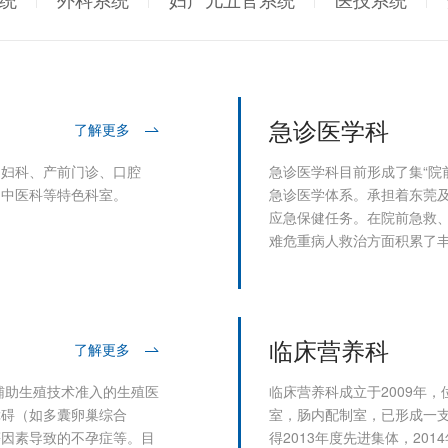
急诊医学科
了解更多
、妇科、产前门诊、口腔
急诊医学科目前形成了集“院前
、中医科等特色科室。
急诊医学体系。承担着东莞
应急保健任务。在院前急救
难危重病人救治方面积累了
临床营养科
了解更多
辅助生殖技术准入的生殖医
临床营养科成立于2009年
障碍（如多囊卵巢综合
室，肠内配制室，已形成一
等因素导致的不孕症等。目
得2013年度先进集体，20