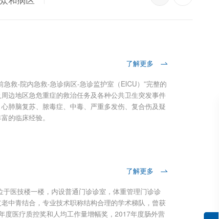
了解更多
急救-院内急救-急诊病区-急诊监护室（EICU）”完整的
心
及周边地区急危重症的救治任务及各种公共卫生突发事件
心
、心肺脑复苏、脓毒症、中毒、严重多发伤、复合伤及疑
痛
丰富的临床经验。
非
了解更多
，位于医技楼一楼，内设普通门诊诊室，体重管理门诊诊
支老中青结合，专业技术职称结构合理的学术梯队，曾获
消
14年度医疗质控奖和人均工作量增幅奖，2017年度肠外营
四