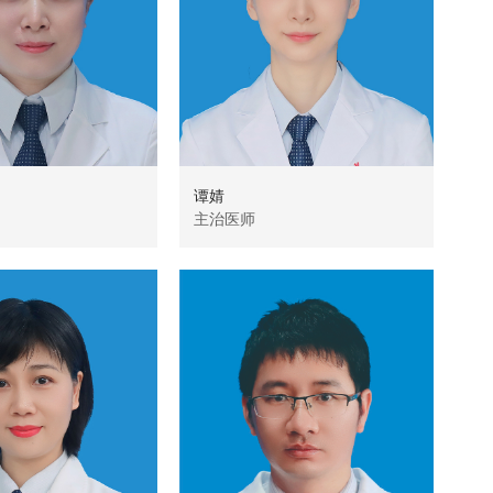
谭婧
李
主治医师
主