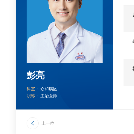
彭亮
科室：
众和病区
职称：
主治医师
上一位