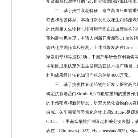
受邀编写代谢性肝病与心血管疾病国际临床指南
二、基于炎性衰老特征，建立高血压血管重
筛查和预警体系。本项目新发现以花生四烯酸表
的代谢相关生物标志物可用于高血压血管重构的
重构最常见表现，申请人创新开发新型
CT血管
管钙化早期筛查和检测。上述成果发表在Circulation(
家发明专利等授权
1
项，中国产学研合作创新奖
本项目成果认定为卫生健康适宜技术推广项目，
利和成果经过转化知识产权总估值4000万元。
三、
基于抗炎性衰老药物的研发，探索高血
确定抗衰老蛋白
Sirtuin-6抑制血管重构的
的干预靶点和新药研发，研究天然化合物的抗炎
椒碱、矢车菊素等天然化合物上调Sirtuin-6
C1632、1-甲基烟酰胺抑制衰老相关分泌表型
表在
J Clin Invest(2022), Hypertension(2022), Sign