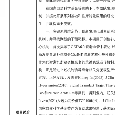
制，据此能否找到新的干预策略，以进一步减少
在国家自然科学基金等资助下，本团队发现
制，并据此开展系列基础和临床转化应用的研究
生，并取得重要突破。
一、突破原思维定势，
创新发现代谢紊乱所
机制，并寻找到新的干预靶标。
本项目开创性补
心机制，首次揭示了
GATA6在衰老血管中表达
新发现血清补体成分C5a是血管衰老核心炎性成分
作为代谢紊乱所致炎性衰老的关键表观遗传机制
构，正是通过上述机制诱导衰老相关分泌表型产
过程。
上述发现，发表在
Kidney Int(2023), J Cli
Hypertension(2018), Signal Transduct Target Ther(
Biol和Nucleic Acids Res等期刊，得到业内广
Invest(2021)入选为高价值TOP100论文， J Clin Inve
国家自然科学基金委作为资助成果报道，获国际
项目简介