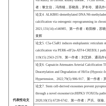
via Runx2 in chronic kidney disease
、
J Clin Invest
者：黎文信
，
冯伟镜
，
苏晓燕
，
罗冬玲、通讯作
论文
4
.
ALKBH1-demethylated DNA N6-methyladenine
calcification via osteogenic reprogramming in chron
2021;131(14):e146985
、
第一作者：欧阳柳
，
苏晓
黄辉
论文
5
.
C5a-C5aR1 induces endoplasmic reticulum stre
calcification via PERK-eIF2α-ATF4-CREB3L1 pat
119(15):2563-2578
、
第一作者：刘艾婷、通讯作
论文
6.
Capsaicin Attenuates Arterial Calcificatio
Deacetylation and Degradation of Hif1α (Hypoxic-I
Hypertension、2022;79(5):906-917
论文
7. Stem cell-derived exosomes prevent pyroptos
through a novel exosome/circHIPK3/ FOXO3a pat
代表性论文
2020;10(15):6728-6742、
第一作者：
严兵、张瑜