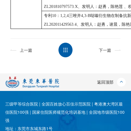
ZL201810797573.X、
发明人：赵勇，陈艳莲
、
专利
10
：
1,2,4
三唑并
4,3-B
哒嗪衍生物在制备抗
ZL202011429563.4
、发明人：赵勇，谢晨，陈艳
上一篇
下一篇
返回顶部
三级甲等综合医院 | 全国百姓放心百佳示范医院 | 粤港澳大湾区最
佳医院100强 | 国家住院医师规范化培训基地 | 全国地市级医院100
强
地址：东莞市东城东路1号