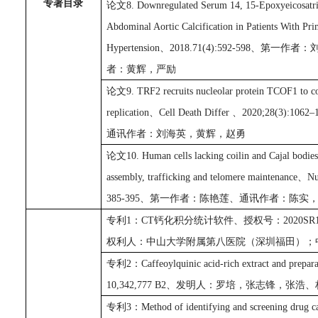
专著目录
论文
8. Downregulated Serum 14, 15-Epoxyeicosatri
Abdominal Aortic Calcification in Patients With P
Hypertension、2018.71(4):592-598
者：黄辉，严励
论文
9. TRF2 recruits nucleolar protein TCOF1 to co
replication、Cell Death Differ 、2020;2
通讯作者：刘海英，黄辉，赵勇
论文
10.
Human cells lacking coilin and Cajal bodies
assembly, trafficking and telomere maintenance
、
Nu
385-395
、第一作者：陈艳莲、通讯作者：
陈实
专利
1
：
CT
钙化积分统计软件、授权号：
2020SR
权利人：中山大学附属第八医院（深圳福田）；
专利
2
：
Caffeoylquinic acid-rich extract and prepara
10,342,777 B2
、发明人：罗培，张志锋，张浩、
专利
3
：
Method of identifying and screening drug c