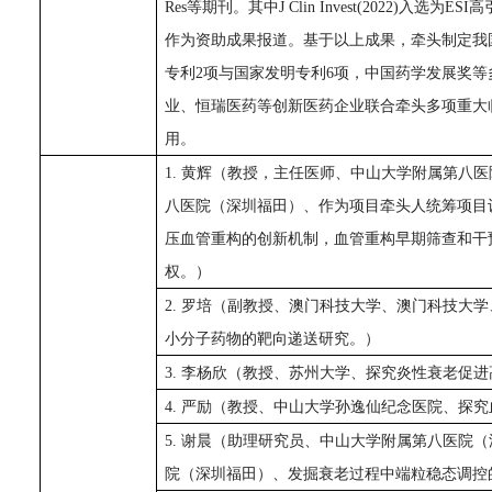
Res等期刊。其中J Clin Invest(2022)入
作为资助成果报道。基于以上成果，牵头制定我
专利2项与国家发明专利6项，中国药学发展奖
业、恒瑞医药等创新医药企业联合牵头多项重大
用。
1.
黄辉（
教授，主任医师、中山大学附属第八医
八医院（深圳福田）、作为项目牵头人统筹项目
压血管重构的创新机制，血管重构早期筛查和干
权。）
2
. 罗培
（副教授、澳门科技大学、澳门科技大学
小分子药物的靶向递送研究。）
3
.
李杨欣
（教授、
苏州
大学、探究炎性衰老促进
4
.
严励
（教授、中山大学
孙逸仙纪念医院
、探究
5
. 谢晨
（助理研究员、中山大学附属第八医院（
院（深圳福田）、发掘衰老过程中端粒稳态调控