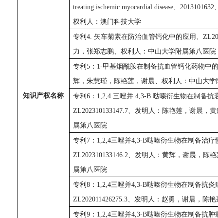
treating ischemic myocardial disease
、
2013101632
权利人：澳门科技大学
专利
4.
矢车菊素在防治血管钙化中的应用、
ZL20
力，张郑志鹏、权利人：中山大学
附属第八医院
专利
5
：
1-
甲基烟酰胺在制备抗血管钙化药物中
辉，朱慧瑾，陈艳莲，谢晨、权利人：中山大学
知识产权名称
专利
6
：
1,2,4
三唑并
4,3-B
哒嗪衍生物在制备抗
ZL202310133147.7
、发明人：陈艳莲，谢晨，黄
属第八医院
专利
7
：
1,2,4
三唑并
4,3-B
哒嗪衍生物在制备治疗
ZL202310133146.2
、发明人：黄辉，谢晨，陈艳
属第八医院
专利
8：
1,2,4
三唑并
4,3-B
哒嗪衍生物在制备抗炎
ZL202011426275.3
、发明人：赵勇，谢晨，陈艳
专利
9
：
1,2,4三唑并4,3-B哒嗪衍生物在制备