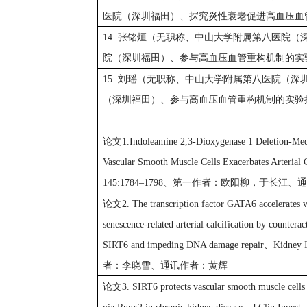
医院（深圳福田）、探究炎性衰老促进高血压血
1
4
.
张铭烜
（无职称、中山大学附属第八医院（
院（深圳福田）、参与高血压血管重构机制的实
1
5
.
刘瑶
（无职称、中山大学附属第八医院（深
（深圳福田）、参与高血压血管重构机制的实验
论文
1.Indoleamine 2,3-Dioxygenase 1 Deletion-Med
Vascular Smooth Muscle Cells Exacerbates Arterial
145:1784–1798、第一作者：欧阳柳，于长
论文
2.
The transcription factor
GATA6
accelerates 
senescence-related arterial calcification by counterac
SIRT6 and impeding DNA damage repair
、
Kidney
者：李晓雪、通讯作者：黄辉
论文
3
.
SIRT6 protects vascular smooth muscle cells 