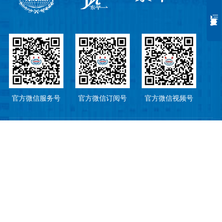
官方微信服务号
官方微信订阅号
官方微信视频号
政府部门网站：
东莞市卫生健康局
东莞市医疗保障局
东莞市医学会
东莞市医院协会
东莞市医师协会
东华公司所辖单位：
东莞市东华高级中学
东华初级中学
东莞市东华小学
东莞市东华幼儿园
东城国际酒店
东华阳光城
版权所有：Copyright 东莞东华医院
东莞东华医院
东莞松山湖东华医院
备案号：粤ICP备18054620号-1
Technology:
STARKAY