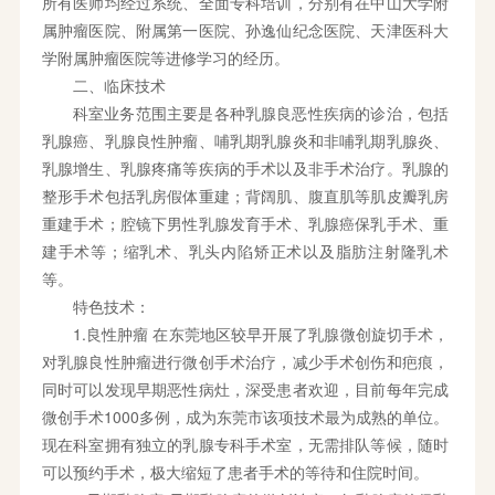
所有医师均经过系统、全面专科培训，分别有在中山大学附
属肿瘤医院、附属第一医院、孙逸仙纪念医院、天津医科大
学附属肿瘤医院等进修学习的经历。
二、临床技术
科室业务范围主要是各种乳腺良恶性疾病的诊治，包括
乳腺癌、乳腺良性肿瘤、哺乳期乳腺炎和非哺乳期乳腺炎、
乳腺增生、乳腺疼痛等疾病的手术以及非手术治疗。乳腺的
整形手术包括乳房假体重建；背阔肌、腹直肌等肌皮瓣乳房
重建手术；腔镜下男性乳腺发育手术、乳腺癌保乳手术、重
建手术等；缩乳术、乳头内陷矫正术以及脂肪注射隆乳术
等。
特色技术：
1.良性肿瘤 在东莞地区较早开展了乳腺微创旋切手术，
对乳腺良性肿瘤进行微创手术治疗，减少手术创伤和疤痕，
同时可以发现早期恶性病灶，深受患者欢迎，目前每年完成
微创手术1000多例，成为东莞市该项技术最为成熟的单位。
现在科室拥有独立的乳腺专科手术室，无需排队等候，随时
可以预约手术，极大缩短了患者手术的等待和住院时间。