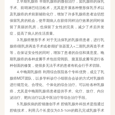
2.早期乳腺癌 早期乳腺癌的微创治疗，如乳腺癌的保乳
手术、前哨淋巴结活检术，尤其是开展各种整形保乳手术以
及乳腺癌的术前新辅助化疗，增加了许多乳腺癌患者迫切想
保留乳房的机会，使早期病人在获得同样治疗效果的同时保
留了美丽的乳房，也保留了女性的完美，减少了术后并发
症，提高了病人的生活质量。
3.乳腺癌整形手术 对于无法保乳的乳腺癌患者，进行乳
腺癌Ⅰ期乳房再造手术或者Ⅰ期扩张器置入+二期乳房再造手术
等，在保证安全性的同时，增加了患者的自信和满意度。晚
期乳腺癌的各种皮瓣手术包括背阔肌、腹直肌皮瓣等进行各
种创面的修复，使很多无法手术的患者有机会行手术切除。
4.中晚期乳腺癌 利用综合医院各个专科优势，成立了乳
腺癌MDT团队，以多学科诊疗小组联合会诊的方式对乳腺癌
进行规范化、合理化、个体化的综合治疗。可以给各种乳腺
癌，尤其是中晚期乳腺癌患者提供手术、化疗、放疗、内分
泌治疗、靶向治疗以及中医治疗等综合治疗手段。
5.乳腺疾病的腔镜微创手术 腔镜乳腺外科技术是指通过
腔镜技术，利用几个长度仅为0.5-1cm的戳孔完成乳腺手术