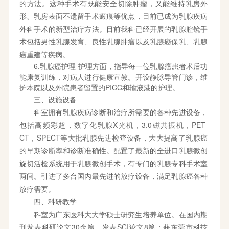
的方法。这种手术有既能安全切除肿瘤，又能维持乳房外
形、乳房表面不遗留手术瘢痕等优点，目前已成为乳腺疾病
外科手术的新型治疗方法。目前我科已经开展的乳腺腔镜手
术包括男性乳腺发育、良性乳腺肿瘤以及乳腺癌保乳、乳腺
癌重建等疾病。
6.乳腺癌护理 护理方面，指导每一位乳腺癌患者术后功
能康复训练，对病人进行健康宣教。开设静脉导管门诊，维
护本院以及外院患者留置的PICC和输液港的护理。
三、设施设备
科室拥有乳腺疾病诊断和治疗所需要的各种先进设备，
包括高频彩超，数字化乳腺X光机，3.0磁共振机，PET-
CT，SPECT等大批乳腺先进检查设备，大大提高了乳腺癌
的早期诊断率和诊断准确性。配置了最新的全进口乳腺微创
旋切活检系统用于乳腺微创手术，有专门的乳腺专科手术室
两间。引进了多台国内最先进的放疗设备，满足乳腺癌各种
放疗需要。
四、科研教学
科室为广东医科大大学硕士研究生培养单位。在国内期
刊发表科研论文30余篇，发表SCI论文8篇；获东莞市科技