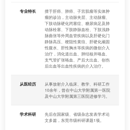
专业特长
擅于肝癌、肺癌、子宫肌瘤等实体肿
瘤的诊治，主动脉夹层、主动脉瘤、
下肢动脉硬化闭塞症、糖尿病足及肺
动脉栓塞、下肢静脉血栓、下肢浅静
脉曲张等外周血管疾病以及肝硬化门
静脉高压、梗阻性黄疸、肝硬化顽固
性腹水、肝性胸水等疾病的微创介入
治疗，消化道出血、肺结核并咯血、
支气管扩张咯血、产后大出血、创伤
后出血等出血性疾病的介入治疗。
从医经历
从事放射介入临床、教学、科研工作
10余年，曾在中山大学附属第一医院
及中山大学附属第三医院进修学习。
学术科研
先后在国家级、省级杂志发表学术论
文多篇，东莞市级科研课题1项。