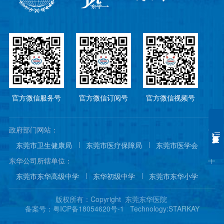
官方微信服务号
官方微信订阅号
官方微信视频号
政府部门网站：
东莞市卫生健康局
东莞市医疗保障局
东莞市医学会
东莞市医院协会
东莞市医师协会
东华公司所辖单位：
东莞市东华高级中学
东华初级中学
东莞市东华小学
东莞市东华幼儿园
东城国际酒店
东华阳光城
版权所有：Copyright 东莞东华医院
东莞东华医院
东莞松山湖东华医院
备案号：粤ICP备18054620号-1
Technology:
STARKAY