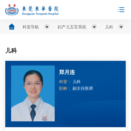
科室导航
妇产儿五官系统
儿科
儿科
郑月连
科室：
儿科
职称：
副主任医师