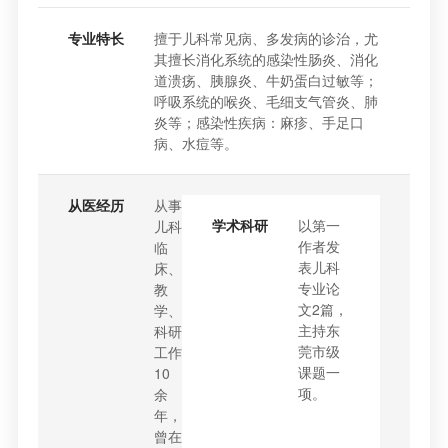
专业特长
擅于儿科常见病、多发病的诊治，尤
其擅长消化系统的感染性肠炎、消化
道溃疡、胰腺炎、牛奶蛋白过敏等；
呼吸系统的喉炎、毛细支气管炎、肺
炎等；感染性疾病：麻疹、手足口
病、水痘等。
从医经历
从事
学术科研
以第一
儿科
作者发
临
表儿科
床、
专业论
教
文2篇，
学、
主持东
科研
莞市级
工作
课题一
10
项。
余
年，
曾在