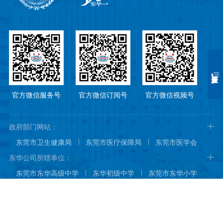
官方微信服务号
官方微信订阅号
官方微信视频号
政府部门网站：
东莞市卫生健康局
东莞市医疗保障局
东莞市医学会
东莞市医院协会
东莞市医师协会
东华公司所辖单位：
东莞市东华高级中学
东华初级中学
东莞市东华小学
东莞市东华幼儿园
东城国际酒店
东华阳光城
版权所有：Copyright 东莞东华医院
东莞东华医院
东莞松山湖东华医院
备案号：粤ICP备18054620号-1
Technology:
STARKAY