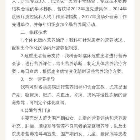
人，护理专业3人，已形成一支老中青结合，专业技术职称
结构合理的学术梯队，曾获得2013年度先进集体，2014年
度医疗质控奖和人均工作量增幅奖，2017年度肠外营养工作
先进单位。并每年组织参加全民营养周活动。
二、临床技术
1.个体化肠内营养治疗：我科可针对患者的营养状况，
配制出个体化的肠内外营养配制液。
2.危重患者营养支持：我科会对临床危重患者进行营养
会诊，进行营养评估，给出营养诊断，制定具体营养治疗方
案，每日查房，根据患者病情变化随时调整营养治疗方案。
3.一对一营养指导
我科可对各类疾病进行营养指导和饮食宣教，尤其是围
产期、糖尿病、肥胖、高血压、肾病、痛风等慢性疾病的营
养指导，可制定个体化食谱。
4.普通营养门诊
主要面对人群为围产期妇女、儿童的营养评估和营养素
补充，肿瘤、脑梗塞等营养不良患者的家庭喂养等，以及出
院患者营养指导与宣教。围产期妇女、儿童、糖尿病等患者