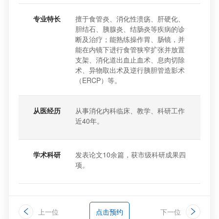
专业特长
擅于食管炎、消化性溃疡、肝硬化、
胆结石、胰腺炎、结肠炎等疾病的诊
断及治疗；能熟练操作胃、肠镜，并
能在内镜下进行食管狭窄扩张并放置
支架、消化道出血止血术、息肉切除
术、异物取出术及逆行胰胆管造影术
（ERCP）等。
从医经历
从事消化内科临床、教学、科研工作
近40年。
学术科研
发表论文10余篇，获市级科研成果四
项。
上一位
点击预约
下一位