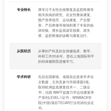
专业特长
擅专注于女性生殖整复及盆腔疼痛等
相关疾病的研究。在女性整体康复、
围产营养指导、运动康复、产后塑
形、产后疼痛等领域积累了丰富的临
床经验。擅长盆底器官脱垂、尿失
禁、盆腔疼痛的诊断与康复治疗。
从医经历
从事妇产科及妇女保健临床、教学、
科研工作20余年。曾在上海国际和平
妇幼保健医院进修学习。
学术科研
先后在国家级、省级杂志发表学术论
文数篇，主持及参与市级课题3项。
取得欧洲盆底康复技术一、二级证
书；法国 WAFF盆腹力学运动康复孕
产系列LEVEL-1证书；WINBACK学
院(中国)项目TECAR疗法培训结业证
书。