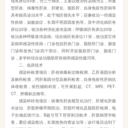
现有床位53张，分三个病区，主要以收治传染病为主，对重
型肝炎、病毒性肝炎、肝硬化、脂肪肝、自身免疫性肝病等
具有较高诊治水平，处于地区领先水平；还兼收治一些感染
性疾病，如败血症，长期不明原因发热等。其中消化病区有
床位22张，收治各种消化道传染病；呼吸病区有床位20张，
收治各种呼吸道传染病。综合病区有床位11张，收治其它传
染病和感染性疾病；门诊包括肝炎门诊、脂肪肝门诊、肠道
门诊和发热门诊四个部分。同时开设脂肪肝门诊、肠道门
诊，多学科综合诊治脂肪肝疾病和感染性腹泻等。
二、临床技术
感染科检查项目：肝炎病毒标志物检测、乙肝基因分析
及耐药检查，丙肝基因分型及耐药检查，自身免疫性肝病抗
体谱检查，依托辅助科室，可开展彩超、CT、MRI、PET-
CT、肿瘤标志物等。
感染科特色项目：病毒性肝炎规范化治疗、肝硬化肝腹
水诊治、肝脏肿瘤早期防治、肝脏纤维化及脂肪肝检测，电
子生物反馈疗法、B超引导下肝穿刺活检术，肝脏病理学检
查，重症感染救治，长期发热待查诊治等；诊疗项目达到了