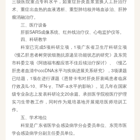
三级医院重点专科水平，如重症肝炎血浆置换人工肝治疗
术、重症出血热的血液透析、重型肺结核并咯血诊治、肝肿
瘤消融治疗。
三、
医疗设备
肝脏SARS成像系统、红外线治疗仪、心电监护仪等。
四、科研教学
科室已完成5项科研立项，1项广东省卫生厅科研立项
《慢乙肝患者树突状细胞抗原递呈功能状态的研究》及东莞
市科委立项《阿德福韦酯应答不佳后续治疗探讨》、《慢乙
肝患者血清中cccDNA水平与疾病进展关系研究》，3项课题
已结题，1项在进行课题《恩替卡韦对肝炎肝衰竭患者临床
疗效及IL-10、IFN-γ、TNF-a水平的影响》。近几年在国家
级专业杂志上发表科研论文20余篇。承担医学院校医疗护理
实习生带教工作，同时作为规培基地开展规培医师培训工
作。
五、学术地位
科室是广东省医学会感染病学分会委员单位、东莞市医
学会感染病学分副主任委员单位。