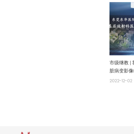
市级继教 
脏病变影像
2022-12-02