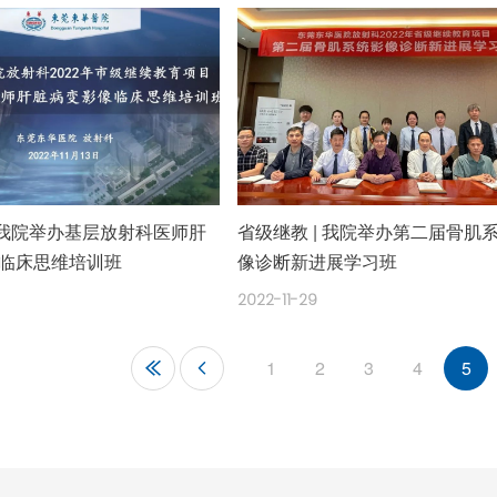
| 我院举办基层放射科医师肝
省级继教 | 我院举办第二届骨肌
临床思维培训班
像诊断新进展学习班
2022-11-29
1
2
3
4
5