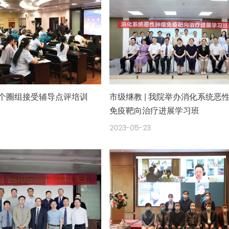
11个圈组接受辅导点评培训
市级继教 | 我院举办消化系统恶
免疫靶向治疗进展学习班
9
2023-05-23