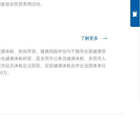
织参加全民营养周活动。
特
胆
病
成
了解更多
健康体检、疾病早筛、健康风险评估与干预等全面健康管
业化健康体检科室，是东莞市公务员健康体检、东莞市人
莞市征兵体检定点医院。目前健康体检合作企业团体单位
20万。
肿
式
癌
癌