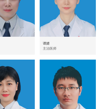
谭婧
李
主治医师
主