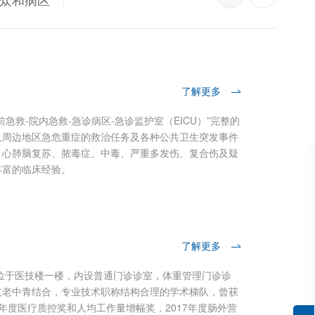
了解更多
急救-院内急救-急诊病区-急诊监护室（EICU）”完整的
心
及周边地区急危重症的救治任务及各种公共卫生突发事件
心
、心肺脑复苏、脓毒症、中毒、严重多发伤、复合伤及疑
痛
丰富的临床经验。
非
了解更多
，位于医技楼一楼，内设普通门诊诊室，体重管理门诊诊
支老中青结合，专业技术职称结构合理的学术梯队，曾获
消
14年度医疗质控奖和人均工作量增幅奖，2017年度肠外营
四