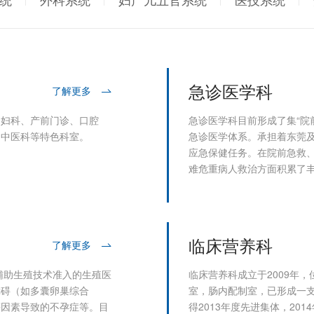
急诊医学科
了解更多
、妇科、产前门诊、口腔
急诊医学科目前形成了集“院前
、中医科等特色科室。
急诊医学体系。承担着东莞
应急保健任务。在院前急救
难危重病人救治方面积累了
临床营养科
了解更多
辅助生殖技术准入的生殖医
临床营养科成立于2009年
障碍（如多囊卵巢综合
室，肠内配制室，已形成一
等因素导致的不孕症等。目
得2013年度先进集体，20