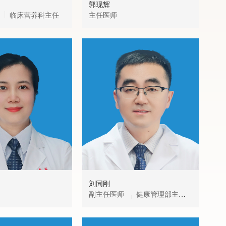
郭现辉
苏
临床营养科主任
主任医师
主
疫
刘同刚
吴
副主任医师
健康管理部主
主
任、名医门诊主任