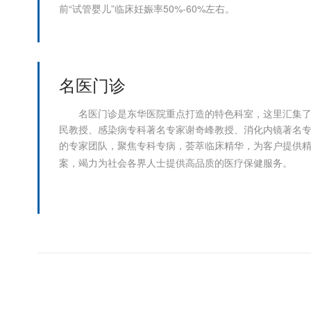
前“试管婴儿”临床妊娠率50%-60%左右。
名医门诊
名医门诊是东华医院重点打造的特色科室，这里汇集
民教授、感染病专科著名专家谢奇峰教授、消化内镜著名
的专家团队，聚焦专科专病，荟萃临床精华，为客户提供
案，竭力为社会各界人士提供高品质的医疗保健服务。