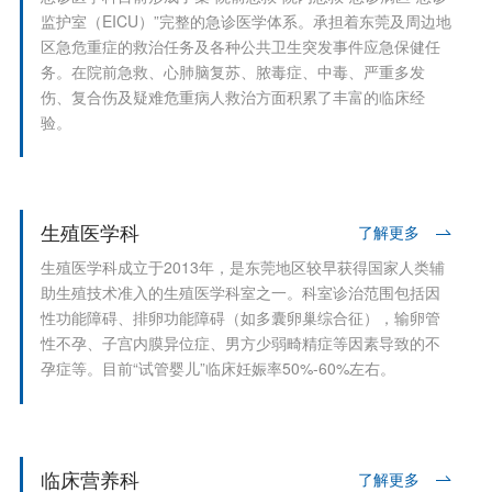
监护室（EICU）”完整的急诊医学体系。承担着东莞及周边地
区急危重症的救治任务及各种公共卫生突发事件应急保健任
务。在院前急救、心肺脑复苏、脓毒症、中毒、严重多发
伤、复合伤及疑难危重病人救治方面积累了丰富的临床经
验。
生殖医学科
了解更多
生殖医学科成立于2013年，是东莞地区较早获得国家人类辅
助生殖技术准入的生殖医学科室之一。科室诊治范围包括因
性功能障碍、排卵功能障碍（如多囊卵巢综合征），输卵管
性不孕、子宫内膜异位症、男方少弱畸精症等因素导致的不
孕症等。目前“试管婴儿”临床妊娠率50%-60%左右。
临床营养科
了解更多